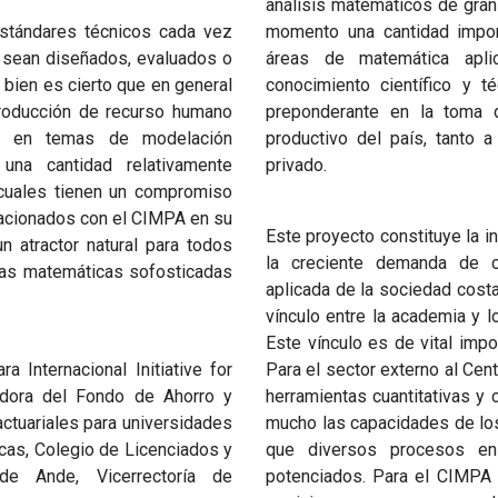
análisis matemáticos de gran
estándares técnicos cada vez
momento una cantidad impor
 sean diseñados, evaluados o
áreas de matemática aplic
i bien es cierto que en general
conocimiento científico y 
roducción de recurso humano
preponderante en la toma 
que en temas de modelación
productivo del país, tanto a
una cantidad relativamente
privado.
 cuales tienen un compromiso
elacionados con el CIMPA en su
Este proyecto constituye la i
 atractor natural para todos
la creciente demanda de c
tas matemáticas sofosticadas
aplicada de la sociedad cost
vínculo entre la academia y l
Este vínculo es de vital impo
a Internacional Initiative for
Para el sector externo al Cen
adora del Fondo de Ahorro y
herramientas cuantitativas y 
ctuariales para universidades
mucho las capacidades de lo
cas, Colegio de Licenciados y
que diversos procesos en
de Ande, Vicerrectoría de
potenciados. Para el CIMPA 