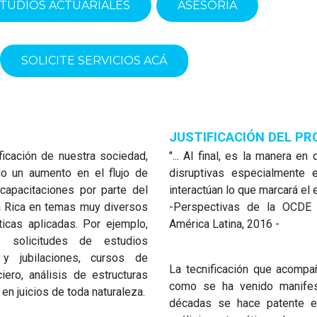
TUDIOS ACTUARIALES
ASESORÍA
SOLICITE SERVICIOS ACÁ
JUSTIFICACIÓN DEL P
icación de nuestra sociedad,
"... Al final, es la manera e
o un aumento en el flujo de
disruptivas especialmente 
 capacitaciones por parte del
interactúan lo que marcará el 
a Rica en temas muy diversos
-Perspectivas de la OCDE 
icas aplicadas. Por ejemplo,
América Latina, 2016 -
e solicitudes de estudios
y jubilaciones, cursos de
La tecnificación que acompañ
iero, análisis de estructuras
como se ha venido manife
 en juicios de toda naturaleza.
décadas se hace patente e