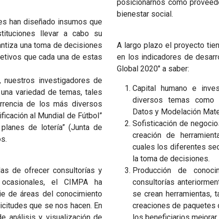
posicionarnos como proveedo
bienestar social.
res han diseñado insumos que
tituciones llevar a cabo su
antiza una toma de decisiones
A largo plazo el proyecto tie
jetivos que cada una de estas
en los indicadores de desarr
Global 2020" a saber:
 nuestros investigadores de
Capital humano e inves
 una variedad de temas, tales
diversos temas como M
rrencia de los más diversos
Datos y Modelación Mate
ificación al Mundial de Fútbol”
Sofisticación de negocio
 planes de lotería” (Junta de
creación de herramient
s.
cuales los diferentes se
la toma de decisiones.
as de ofrecer consultorías y
Producción de conoci
 ocasionales, el CIMPA ha
consultorías anteriorme
rie de áreas del conocimiento
se crean herramientas, t
icitudes que se nos hacen. En
creaciones de paquetes 
e análisis y visualización de
los beneficiarios mejorar