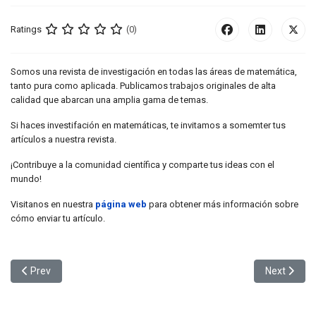
Ratings
(0)
Somos una revista de investigación en todas las áreas de matemática,
tanto pura como aplicada. Publicamos trabajos originales de alta
calidad que abarcan una amplia gama de temas.
Si haces investifación en matemáticas, te invitamos a somemter tus
artículos a nuestra revista.
¡Contribuye a la comunidad científica y comparte tus ideas con el
mundo!
Visitanos en nuestra
página web
para obtener más información sobre
cómo enviar tu artículo.
Previous article: Invitación a la charla abierta "La forma de lo posib
Next articl
Prev
Next