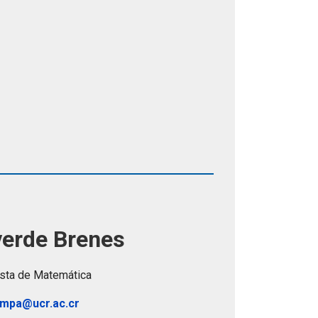
verde Brenes
ista de Matemática
impa@ucr.ac.cr