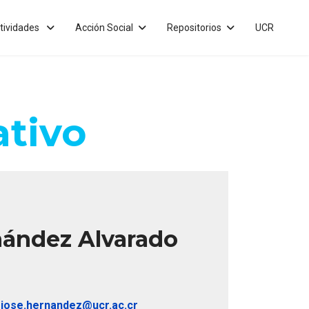
tividades
Acción Social
Repositorios
UCR
ativo
nández Alvarado
ojose.hernandez@ucr.ac.cr