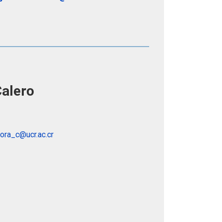
alero
ora_c@ucr.ac.cr