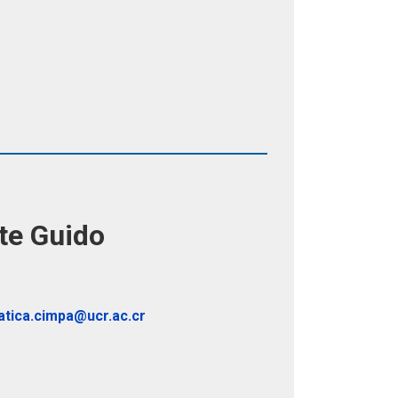
te Guido
atica.cimpa@ucr.ac.cr