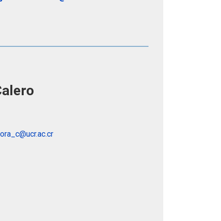
alero
ora_c@ucr.ac.cr