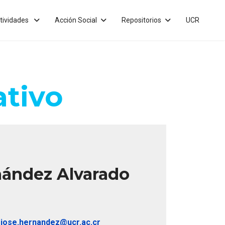
tividades
Acción Social
Repositorios
UCR
ativo
nández Alvarado
ojose.hernandez@ucr.ac.cr