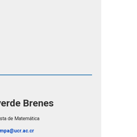
verde Brenes
ista de Matemática
impa@ucr.ac.cr