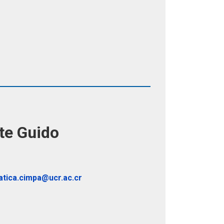
te Guido
atica.cimpa@ucr.ac.cr