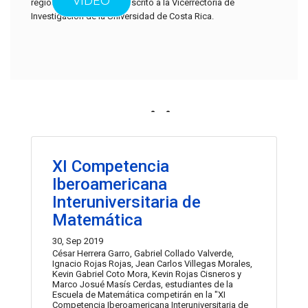
VIDEO
regional. Se encuentra adscrito a la Vicerrectoría de
Investigación de la Universidad de Costa Rica.
Noticias
Las actividades recientes del centro se muestran a
continuación.
XI Competencia
Iberoamericana
Interuniversitaria de
Matemática
30, Sep 2019
César Herrera Garro, Gabriel Collado Valverde,
Ignacio Rojas Rojas, Jean Carlos Villegas Morales,
Kevin Gabriel Coto Mora, Kevin Rojas Cisneros y
Marco Josué Masís Cerdas, estudiantes de la
Escuela de Matemática competirán en la "XI
Competencia Iberoamericana Interuniversitaria de