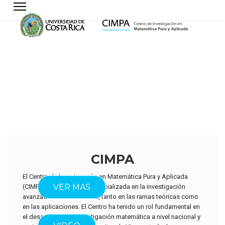
CIMPA
El Centro de Investigación en Matemática Pura y Aplicada
ACERCA DEL
VER MAS
(CIMPA) es una unidad especializada en la investigación
avanzada en matemáticas, tanto en las ramas teóricas como
en las aplicaciones. El Centro ha tenido un rol fundamental en
el desarrollo de la investigación matemática a nivel nacional y