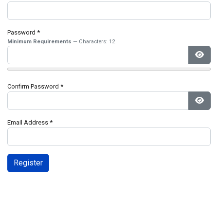
Password
*
Minimum Requirements
— Characters: 12
Show
Confirm Password
*
Show
Email Address
*
Register