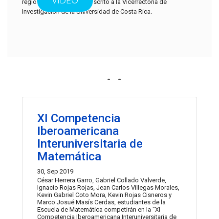
VIDEO
regional. Se encuentra adscrito a la Vicerrectoría de
Investigación de la Universidad de Costa Rica.
Noticias
Las actividades recientes del centro se muestran a
continuación.
XI Competencia
Iberoamericana
Interuniversitaria de
Matemática
30, Sep 2019
César Herrera Garro, Gabriel Collado Valverde,
Ignacio Rojas Rojas, Jean Carlos Villegas Morales,
Kevin Gabriel Coto Mora, Kevin Rojas Cisneros y
Marco Josué Masís Cerdas, estudiantes de la
Escuela de Matemática competirán en la "XI
Competencia Iberoamericana Interuniversitaria de