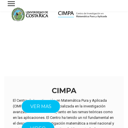
CIMPA
El Centro de Investigación en Matemática Pura y Aplicada
ACERCA DEL
VER MAS
(CIMPA) es una unidad especializada en la investigación
avanzada en matemáticas, tanto en las ramas teóricas como
en las aplicaciones. El Centro ha tenido un rol fundamental en
el desarrollo de la investigación matemática a nivel nacional y